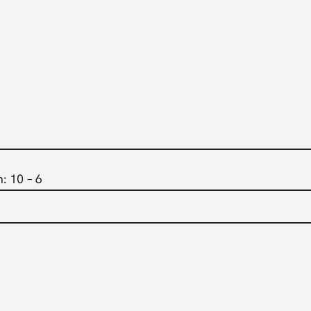
n:
10 – 6