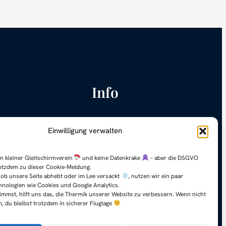
Info
Platzfrequenz: 149,05 Mhz
Einwilligung verwalten
Impressum
Datenschutz
n kleiner Gleitschirmverein
und keine Datenkrake
– aber die DSGVO
otzdem zu dieser Cookie-Meldung.
ob unsere Seite abhebt oder im Lee versackt
, nutzen wir ein paar
nologien wie Cookies und Google Analytics.
mmst, hilft uns das, die Thermik unserer Website zu verbessern. Wenn nicht
m, du bleibst trotzdem in sicherer Fluglage