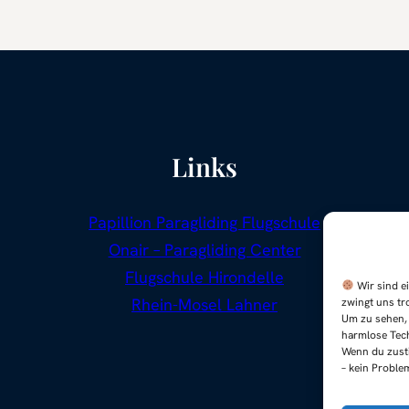
Links
Papillion Paragliding Flugschule
Onair – Paragliding Center
Flugschule Hirondelle
Wir sind ei
Rhein-Mosel Lahner
zwingt uns tr
Um zu sehen, 
harmlose Tech
Wenn du zusti
– kein Proble